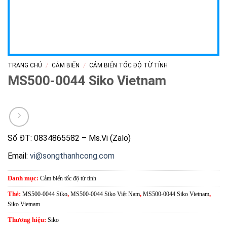
/
/
TRANG CHỦ
CẢM BIẾN
CẢM BIẾN TỐC ĐỘ TỪ TÍNH
MS500-0044 Siko Vietnam
Số ĐT: 0834865582 – Ms.Vi (Zalo)
Email:
vi@songthanhcong.com
Danh mục:
Cảm biến tốc độ từ tính
Thẻ:
MS500-0044 Siko
,
MS500-0044 Siko Việt Nam
,
MS500-0044 Siko Vietnam
,
Siko Vietnam
Thương hiệu:
Siko