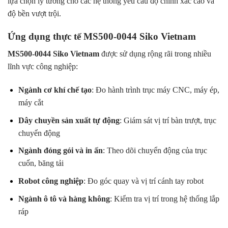
lựa chọn lý tưởng cho các hệ thống yêu cầu độ chính xác cao và
độ bền vượt trội.
Ứng dụng thực tế MS500-0044 Siko Vietnam
MS500-0044 Siko Vietnam
được sử dụng rộng rãi trong nhiều
lĩnh vực công nghiệp:
Ngành cơ khí chế tạo
: Đo hành trình trục máy CNC, máy ép,
máy cắt
Dây chuyền sản xuất tự động
: Giám sát vị trí bàn trượt, trục
chuyển động
Ngành đóng gói và in ấn
: Theo dõi chuyển động của trục
cuốn, băng tải
Robot công nghiệp
: Đo góc quay và vị trí cánh tay robot
Ngành ô tô và hàng không
: Kiểm tra vị trí trong hệ thống lắp
ráp