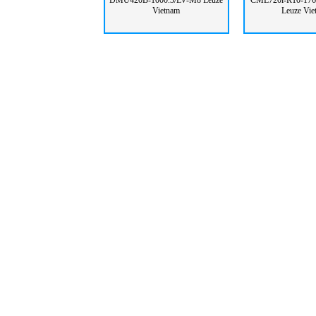
DMU420B-1000.3/LV-M8 Leuze
CML720i-R10-17
Vietnam
Leuze Vie