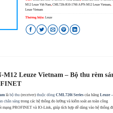
M12 Leuze Việt Nam
,
CML720i-R10-1760.A/PN-M12 Leuze Vietnam
,
Leuze Vietnam
Thương hiệu:
Leuze
M12 Leuze Vietnam – Bộ thu rèm sá
ROFINET
nam
là
bộ thu
(receiver)
thuộc dòng
CML720i Series
của hãng
Leuze 
n chắn sáng
trong các hệ thống đo lường và kiểm soát an toàn công
 nối mạng PROFINET và IO-Link, giúp tích hợp dễ dàng vào hệ thống đ