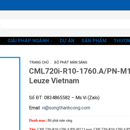
GIẢI PHÁP NGÀNH
DỰ ÁN
SẢN PHẨM
THƯƠN
/
TRANG CHỦ
BỘ PHÁT MÀN SÁNG
CML720i-R10-1760.A/PN-M
Leuze Vietnam
Số ĐT: 0834865582 – Ms.Vi (Zalo)
Email:
vi@songthanhcong.com
Danh mục:
Bộ phát màn sáng
Thẻ:
CML720i-R10-1760.A/PN-M12 Leuze
,
CML720i-R10-1760.A/P