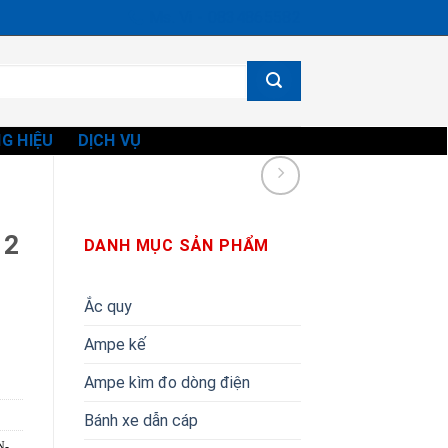
Ms. Vi - 0834865582
G HIỆU
DỊCH VỤ
12
DANH MỤC SẢN PHẨM
Ắc quy
Ampe kế
Ampe kìm đo dòng điện
Bánh xe dẫn cáp
N-