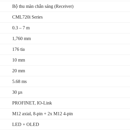
Bộ thu màn chắn sáng (Receiver)
CML720i Series
0.3 – 7 m
1,760 mm
176 tia
10 mm
20 mm
5.68 ms
30 µs
PROFINET, IO-Link
M12 axial, 8-pin + 2x M12 4-pin
LED + OLED