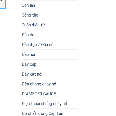
nam
BPS 34 S M 100 Leuze Vietnam
PRK18B T2/4P-M12 Leuze
Vietnam
Con lăn
Công tắc
Cuộn điện từ
Đầu dò
Đầu đọc / Đầu dò
Đầu nối
Dây cáp
Dây kết nối
Đèn chóng cháy nổ
DIAMETER GAUGE
Điện thoại chống cháy nổ
Đo chất lượng Cáp Lan