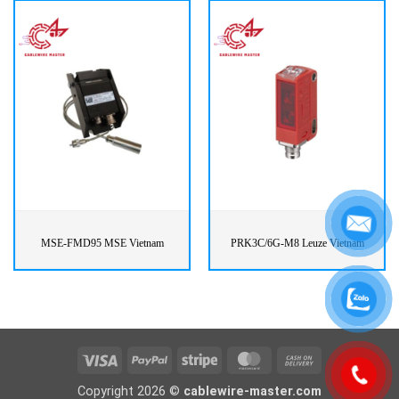
MSE-FMD95 MSE Vietnam
PRK3C/6G-M8 Leuze Vietnam
Visa
PayPal
Stripe
MasterCard
Cash
On
Copyright 2026 ©
cablewire-master.com