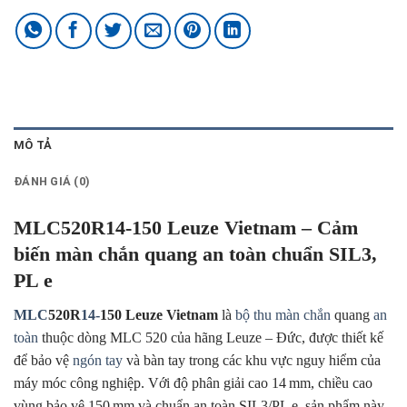
MÔ TẢ
ĐÁNH GIÁ (0)
MLC520R14-150 Leuze Vietnam – Cảm
biến màn chắn quang an toàn chuẩn SIL3,
PL e
MLC
520R
14-
150 Leuze Vietnam
là
bộ thu màn chắn
quang
an
toàn
thuộc dòng MLC 520 của hãng Leuze – Đức, được thiết kế
để bảo vệ
ngón tay
và bàn tay trong các khu vực nguy hiểm của
máy móc công nghiệp. Với độ phân giải cao 14 mm, chiều cao
vùng bảo vệ 150 mm và chuẩn an toàn SIL3/PL e, sản phẩm này