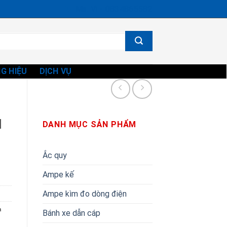
Ms. Vi - 0834865582
G HIỆU
DỊCH VỤ
N
DANH MỤC SẢN PHẨM
Ắc quy
Ampe kế
Ampe kìm đo dòng điện
a
Bánh xe dẫn cáp