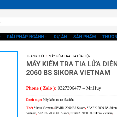
GIẢI PHÁP NGÀNH
DỰ ÁN
SẢN PHẨM
THƯƠN
/
TRANG CHỦ
MÁY KIỂM TRA TIA LỬA ĐIỆN
MÁY KIỂM TRA TIA LỬA ĐIỆ
2060 BS SIKORA VIETNAM
Phone ( Zalo ):
0327396477 – Mr.Huy
Danh mục:
Máy kiểm tra tia lửa điện
Thẻ:
Sikora Vietnam
,
SPARK 2000 BS Sikora
,
SPARK 2000 BS Sikor
Vietnam
,
SPARK 2030 UL Sikora
,
SPARK 2030 UL Sikora Vietnam
,