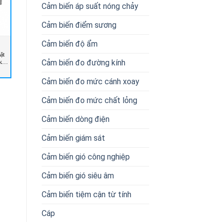
Cảm biến áp suất nóng chảy
Cảm biến điểm sương
Cảm biến độ ẩm
ặt
MÁY ĐO ĐƯỜNG KÍNH
Máy phát hiện biến dạng bề mặt
Cảm biến đo đường kính
kora
LASER 32 XY SIKORA
cáp, ống thép LUMP 2000 XY
VIETNAM
Sikora Vietnam
Cảm biến đo mức cánh xoay
Cảm biến đo mức chất lỏng
Cảm biến dòng điện
Cảm biến giám sát
Cảm biến gió công nghiệp
Cảm biến gió siêu âm
Cảm biến tiệm cận từ tính
Cáp