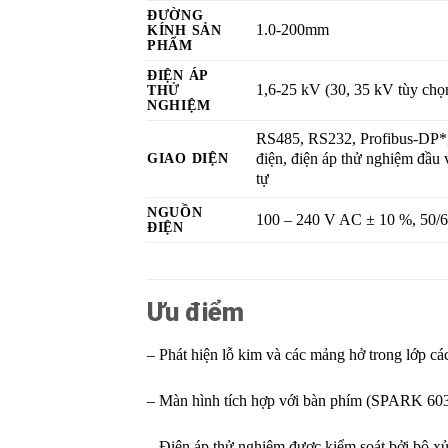
ĐƯỜNG
1.0-200mm
KÍNH SẢN
PHẨM
ĐIỆN ÁP
1,6-25 kV (30, 35 kV tùy chọ
THỬ
NGHIỆM
RS485, RS232, Profibus-DP*,
GIAO DIỆN
điện, điện áp thử nghiệm đầu 
tự
NGUỒN
100 – 240 V AC ± 10 %, 50/
ĐIỆN
Ưu điểm
– Phát hiện lỗ kim và các mảng hở trong lớp cá
– Màn hình tích hợp với bàn phím (SPARK 6
– Điện áp thử nghiệm được kiểm soát bởi bộ xử