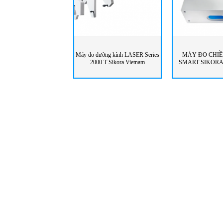
Máy đo đường kính LASER Series
MÁY ĐO CHIỀ
2000 T Sikora Vietnam
SMART SIKOR