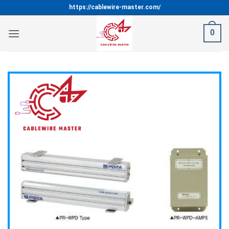
Bỏ
https://cablewire-master.com/
qua
nội
0
dung