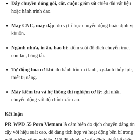
Dây chuyền đóng gói, cắt, cuộn
: giám sát chiều dài vật liệu
hoặc hành trình dao.
Máy CNC, máy dập
: đo vị trí trục chuyển động hoặc định vị
khuôn.
Ngành nhựa, in ấn, bao bì
: kiểm soát độ dịch chuyển trục,
con lăn, băng tải.
Tự động hóa cơ khí
: đo hành trình xi lanh, xy-lanh thủy lực,
thiết bị nâng.
Máy kiểm tra và hệ thống thí nghiệm cơ lý
: ghi nhận
chuyển động với độ chính xác cao.
Kết luận
PR-WPD-55 Pora Vietnam
là cảm biến đo dịch chuyển đáng tin
cậy với hiệu suất cao, dễ dàng tích hợp và hoạt động bền bỉ trong
môi trường công nghiệp. Với độ chính xác ổn định, thiết kế chắc