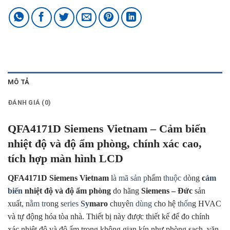
MÔ TẢ
ĐÁNH GIÁ (0)
QFA4171D Siemens Vietnam – Cảm biến
nhiệt độ và độ ẩm phòng, chính xác cao,
tích hợp màn hình LCD
QFA4171D Siemens Vietnam
l
à mã sản p
hẩm
thuộc d
òng
c
ảm
biến
nhiệt độ và độ ẩm phòng
do hãng
Siemens – Đức
sản
xuất, n
ằm tr
ong s
eries
Sy
maro
chuyê
n dùng
cho hệ
thốn
g HVAC
và tự động hóa tòa nhà. Thiết bị này được thiết kế để đo chính
xác nhiệt độ và độ ẩm trong không gian kín như phòng sạch, văn