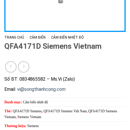
/
/
TRANG CHỦ
CẢM BIẾN
CẢM BIẾN NHIỆT ĐỘ
QFA4171D Siemens Vietnam
Số ĐT: 0834865582 – Ms.Vi (Zalo)
Email:
vi@songthanhcong.com
Danh mục:
Cảm biến nhiệt độ
Thẻ:
QFA4171D Siemens
,
QFA4171D Siemens Việt Nam
,
QFA4171D Siemens
Vietnam
,
Siemens Vietnam
Thương hiệu:
Siemens