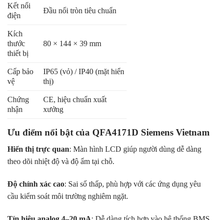
Kết nối
Đầu nối tròn tiêu chuẩn
điện
Kích
thước
80 × 144 × 39 mm
thiết bị
Cấp bảo
IP65 (vỏ) / IP40 (mặt hiển
vệ
thị)
Chứng
CE, hiệu chuẩn xuất
nhận
xưởng
Ưu điểm nổi bật của QFA4171D Siemens Vietnam
Hiển thị trực quan
: Màn hình LCD giúp người dùng dễ dàng
theo dõi nhiệt độ và độ ẩm tại chỗ.
Độ chính xác cao
: Sai số thấp, phù hợp với các ứng dụng yêu
cầu kiểm soát môi trường nghiêm ngặt.
Tín hiệu analog 4–20 mA
: Dễ dàng tích hợp vào hệ thống BMS,