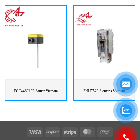
EGT446F102 Sauter Vietnam
3NH7520 Siemens Vietnam
Visa
PayPal
Stripe
MasterCard
Cash
On