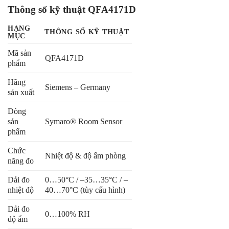
Thông số kỹ thuật QFA4171D
HẠNG
THÔNG SỐ KỸ THUẬT
MỤC
Mã sản
QFA4171D
phẩm
Hãng
Siemens – Germany
sản xuất
Dòng
sản
Symaro® Room Sensor
phẩm
Chức
Nhiệt độ & độ ẩm phòng
năng đo
Dải đo
0…50°C / –35…35°C / –
nhiệt độ
40…70°C (tùy cấu hình)
Dải đo
0…100% RH
độ ẩm