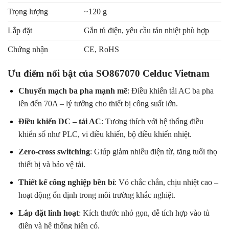
Trọng lượng
~120 g
Lắp đặt
Gắn tủ điện, yêu cầu tản nhiệt phù hợp
Chứng nhận
CE, RoHS
Ưu điểm nổi bật của SO867070 Celduc Vietnam
Chuyển mạch ba pha mạnh mẽ
: Điều khiển tải AC ba pha
lên đến 70A – lý tưởng cho thiết bị công suất lớn.
Điều khiển DC – tải AC
: Tương thích với hệ thống điều
khiển số như PLC, vi điều khiển, bộ điều khiển nhiệt.
Zero-cross switching
: Giúp giảm nhiễu điện từ, tăng tuổi thọ
thiết bị và bảo vệ tải.
Thiết kế công nghiệp bền bỉ
: Vỏ chắc chắn, chịu nhiệt cao –
hoạt động ổn định trong môi trường khắc nghiệt.
Lắp đặt linh hoạt
: Kích thước nhỏ gọn, dễ tích hợp vào tủ
điện và hệ thống hiện có.