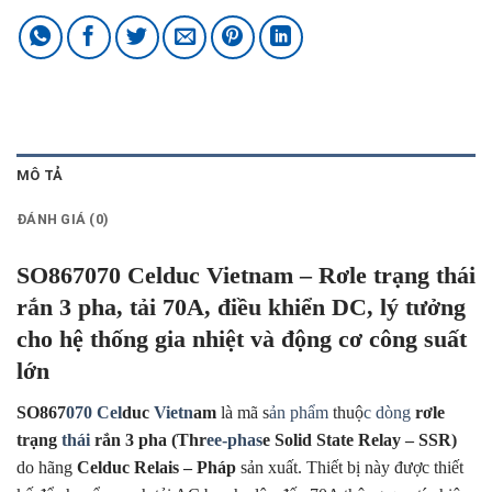
MÔ TẢ
ĐÁNH GIÁ (0)
SO867070 Celduc Vietnam – Rơle trạng thái
rắn 3 pha, tải 70A, điều khiển DC, lý tưởng
cho hệ thống gia nhiệt và động cơ công suất
lớn
SO867
070 Cel
duc
Vietn
am
là mã s
ản phẩm
thuộ
c dòng
rơle
trạng
thái
rắn 3 pha (Thr
ee-phas
e Solid State Relay – SSR)
do hãng
Celduc Relais – Pháp
sản xuất. Thiết bị này được thiết