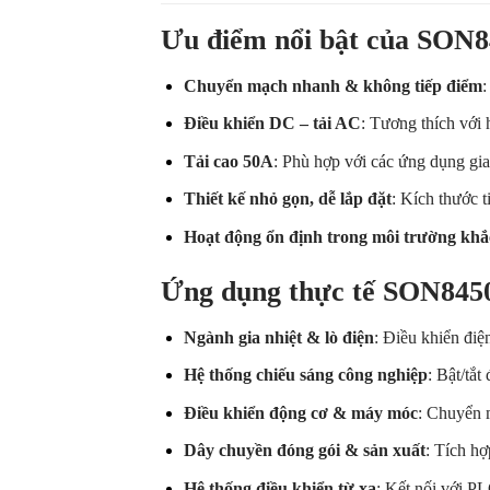
Ưu điểm nổi bật của SON
Chuyển mạch nhanh & không tiếp điểm
:
Điều khiển DC – tải AC
: Tương thích với 
Tải cao 50A
: Phù hợp với các ứng dụng gia 
Thiết kế nhỏ gọn, dễ lắp đặt
: Kích thước t
Hoạt động ổn định trong môi trường khắ
Ứng dụng thực tế SON8450
Ngành gia nhiệt & lò điện
: Điều khiển điện
Hệ thống chiếu sáng công nghiệp
: Bật/tắ
Điều khiển động cơ & máy móc
: Chuyển 
Dây chuyền đóng gói & sản xuất
: Tích hợ
Hệ thống điều khiển từ xa
: Kết nối với PL