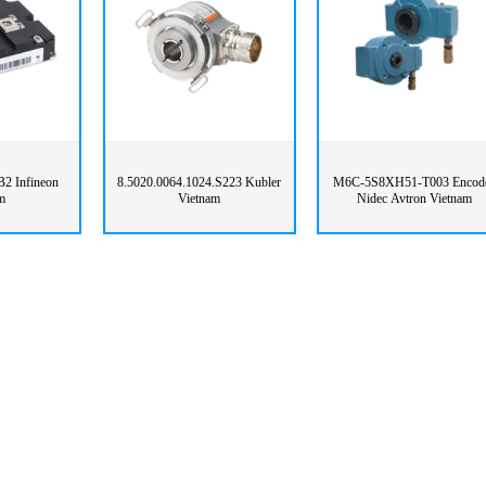
2 Infineon
8.5020.0064.1024.S223 Kubler
M6C-5S8XH51-T003 Encod
m
Vietnam
Nidec Avtron Vietnam