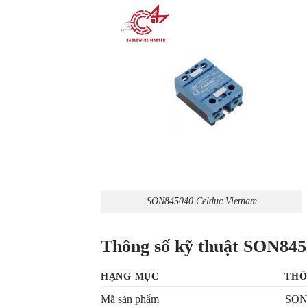
SON845040 Celduc Vietnam
Thông số kỹ thuật SON84
HẠNG MỤC
THÔ
Mã sản phẩm
SON