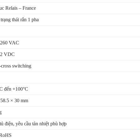
uc Relais – France
trạng thái rắn 1 pha
 260 VAC
32 VDC
-cross switching
C đến +100°C
 58.5 × 30 mm
g
tủ điện, yêu cầu tản nhiệt phù hợp
 RoHS