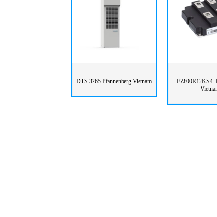
DTS 3265 Pfannenberg Vietnam
FZ800R12KS4_B
Vietna