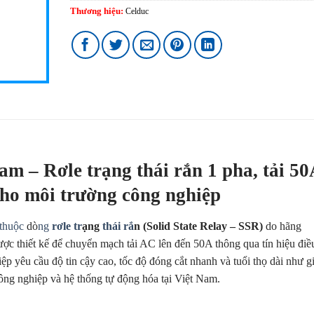
Thương hiệu:
Celduc
 – Rơle trạng thái rắn 1 pha, tải 50
cho môi trường công nghiệp
thuộc
dò
ng
rơle tr
ạng
thái rắ
n (Solid State Relay – SSR)
do hãng
ược thiết kế để chuyển mạch tải AC lên đến 50A thông qua tín hiệu điề
 yêu cầu độ tin cậy cao, tốc độ đóng cắt nhanh và tuổi thọ dài như g
 công nghiệp và hệ thống tự động hóa tại Việt Nam.