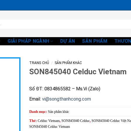
GIẢI PHÁP NGÀNH
DỰ ÁN
SẢN PHẨM
THƯƠN
/
TRANG CHỦ
SẢN PHẨM KHÁC
SON845040 Celduc Vietnam
Số ĐT: 0834865582 – Ms.Vi (Zalo)
Email:
vi@songthanhcong.com
Danh mục:
Sản phẩm khác
Thẻ:
Celduc Vietnam
,
SON845040 Celduc
,
SON845040 Celduc Việt N
SON845040 Celduc Vietnam