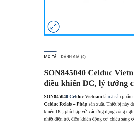
MÔ TẢ
ĐÁNH GIÁ (0)
SON845040 Celduc Vietnam
điều khiển DC, lý tưởng 
SON84504
0 Cel
duc Vietnam
là
mã sả
n phẩm
Celduc Relais – Pháp
sản xuất. Thiết bị này đ
khiển DC, phù hợp với các ứng dụng công nghiệp
nhiệt điện trở, điều khiển động cơ, chiếu sáng