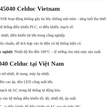
845040 Celduc Vietnam
 SSR hoạt động không gây tia lửa, không mài mòn – tăng tuổi thọ thiết 
hệ thống điều khiển PLC, vi điều khiển, mạch số.
nhiệt, điều khiển tải lớn trong công nghiệp.
iêu chuẩn, dễ tích hợp vào tủ điện và hệ thống hiện có.
c nghiệt
: Nhiệt độ lên đến 100°C – lý tưởng cho nhà máy sản xuất.
40 Celduc tại Việt Nam
 trở nhiệt, lò nung, máy ép nhiệt.
t đèn cao áp, đèn LED công suất lớn.
mạch tải AC trong hệ thống tự động hóa.
p vào hệ thống điều khiển tốc độ, nhiệt độ, áp suất.
C, vi điều khiển để điều khiển tải AC qua tín hiệu DC.