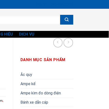
Ms. Vi - 0834865582
G HIỆU
DỊCH VỤ
DANH MỤC SẢN PHẨM
Ắc quy
Ampe kế
Ampe kìm đo dòng điện
am
,
Bánh xe dẫn cáp