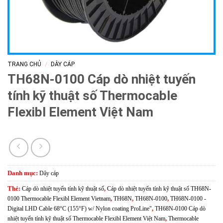
/
TRANG CHỦ
DÂY CÁP
TH68N-0100 Cáp dò nhiệt tuyến
tính kỹ thuật số Thermocable
Flexibl Element Việt Nam
Danh mục:
Dây cáp
Thẻ:
Cáp dò nhiệt tuyến tính kỹ thuật số
,
Cáp dò nhiệt tuyến tính kỹ thuật số TH68N-
0100 Thermocable Flexibl Element Vietnam
,
TH68N
,
TH68N-0100
,
TH68N-0100 -
Digital LHD Cable 68°C (155°F) w/ Nylon coating ProLine"
,
TH68N-0100 Cáp dò
nhiệt tuyến tính kỹ thuật số Thermocable Flexibl Element Việt Nam
,
Thermocable