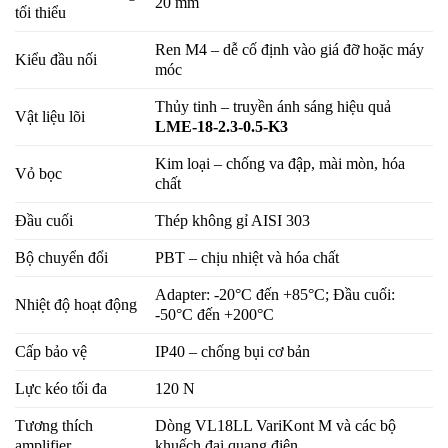
20 mm
tối thiểu
Ren M4 – dễ cố định vào giá đỡ hoặc máy
Kiểu đầu nối
móc
Thủy tinh – truyền ánh sáng hiệu quả
Vật liệu lõi
LME-18-2.3-0.5-K3
Kim loại – chống va đập, mài mòn, hóa
Vỏ bọc
chất
Đầu cuối
Thép không gỉ AISI 303
Bộ chuyển đổi
PBT – chịu nhiệt và hóa chất
Adapter: -20°C đến +85°C; Đầu cuối:
Nhiệt độ hoạt động
-50°C đến +200°C
Cấp bảo vệ
IP40 – chống bụi cơ bản
Lực kéo tối đa
120 N
Tương thích
Dòng VL18LL VariKont M và các bộ
amplifier
khuếch đại quang điện