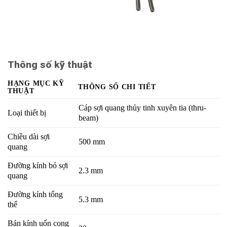
Thông số kỹ thuật
HẠNG MỤC KỸ
THÔNG SỐ CHI TIẾT
THUẬT
Cáp sợi quang thủy tinh xuyên tia (thru-
Loại thiết bị
beam)
Chiều dài sợi
500 mm
quang
Đường kính bó sợi
2.3 mm
quang
Đường kính tổng
5.3 mm
thể
Bán kính uốn cong