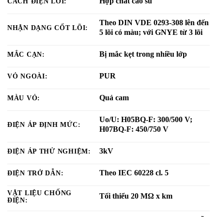
Hợp chất cao su
CÁCH ĐIỆN LÕI:
Theo DIN VDE 0293-308 lên đến
NHẬN DẠNG CỐT LÕI:
5 lõi có màu; với GNYE từ 3 lõi
Bị mắc kẹt trong nhiều lớp
MẮC CẠN:
PUR
VỎ NGOÀI:
Quả cam
MÀU VỎ:
Uo/U: H05BQ-F: 300/500 V;
ĐIỆN ÁP ĐỊNH MỨC:
H07BQ-F: 450/750 V
3kV
ĐIỆN ÁP THỬ NGHIỆM:
Theo IEC 60228 cl. 5
ĐIỆN TRỞ DẪN:
VẬT LIỆU CHỐNG
Tối thiểu 20 MΩ x km
ĐIỆN: