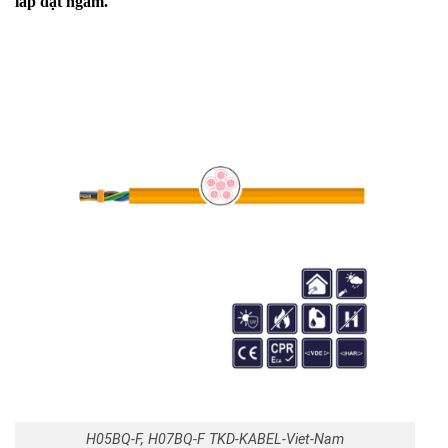
lắp đặt ngầm.
H05BQ-F, H07BQ-F TKD-KABEL-Viet-Nam