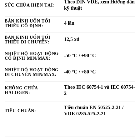
Theo DIN VDE, xem Hướng dẫn
SỨC CHỨA HIỆN TẠI:
kỹ thuật
BÁN KÍNH UỐN TỐI
4 lần
THIỂU CỐ ĐỊNH:
BÁN KÍNH UỐN TỐI
12,5 xd
THIỂU DI CHUYỂN:
NHIỆT ĐỘ HOẠT ĐỘNG
-50 °C / +90 °C
CỐ ĐỊNH MIN/MAX:
NHIỆT ĐỘ HOẠT ĐỘNG
-40 °C / +80 °C
DI CHUYỂN MIN/MAX:
Theo IEC 60754-1 và IEC 60754-
KHÔNG CHỨA
HALOGEN:
2
Tiêu chuẩn EN 50525-2-21 /
TIÊU CHUẨN:
VDE 0285-525-2-21