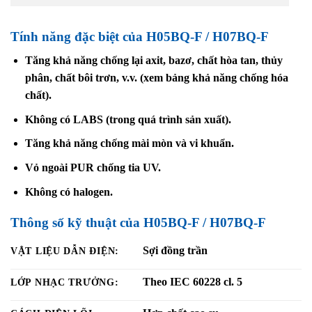
Tính năng đặc biệt của H05BQ-F /
H07BQ-F
Tăng khả năng chống lại axit, bazơ, chất hòa tan, thủy
phân, chất bôi trơn, v.v. (xem bảng khả năng chống hóa
chất).
Không có LABS (trong quá trình sản xuất).
Tăng khả năng chống mài mòn và vi khuẩn.
Vỏ ngoài PUR chống tia UV.
Không có halogen.
Thông số kỹ thuật
của H05BQ-F /
H07BQ-F
Sợi đồng trần
VẬT LIỆU DẪN ĐIỆN:
Theo IEC 60228 cl. 5
LỚP NHẠC TRƯỞNG: