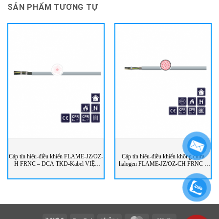
SẢN PHẨM TƯƠNG TỰ
Cáp tín hiệu-điều khiển FLAME-JZ/OZ-
Cáp tín hiệu-điều khiển không chứa
H FRNC – DCA TKD-Kabel VIỆT
halogen FLAME-JZ/OZ-CH FRNC –
NAM
DCA TKD-Kabel Việt Nam