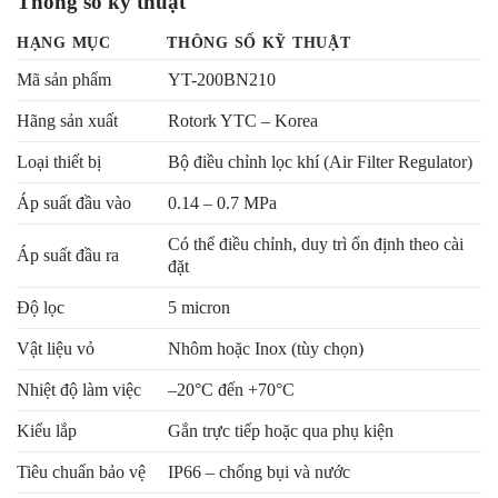
Thông số kỹ thuật
HẠNG MỤC
THÔNG SỐ KỸ THUẬT
Mã sản phẩm
YT-200BN210
Hãng sản xuất
Rotork YTC – Korea
Loại thiết bị
Bộ điều chỉnh lọc khí (Air Filter Regulator)
Áp suất đầu vào
0.14 – 0.7 MPa
Có thể điều chỉnh, duy trì ổn định theo cài
Áp suất đầu ra
đặt
Độ lọc
5 micron
Vật liệu vỏ
Nhôm hoặc Inox (tùy chọn)
Nhiệt độ làm việc
–20°C đến +70°C
Kiểu lắp
Gắn trực tiếp hoặc qua phụ kiện
Tiêu chuẩn bảo vệ
IP66 – chống bụi và nước