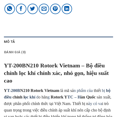
MÔ TẢ
ĐÁNH GIÁ (0)
YT-200BN210 Rotork Vietnam – Bộ điều
chỉnh lọc khí chính xác, nhỏ gọn, hiệu suất
cao
Y
T-200B
N210 Rotork Vietnam
là mã sả
n phẩm của
thiết
bị
bộ
điều
chỉnh l
ọc khí
d
o hãn
g
Rotork Y
TC – H
àn Quốc
sản xuất,
được phân phối chính thức tại Việt Nam. Thiết bị n
ày có va
i trò
quan trọng trong việc điều chỉnh áp suất khí nén cấp cho bộ định
vị van hoặc các thiết bị điều khiển khí trong hệ thống tự động hóa