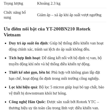
Trọng lượng
Khoảng 2.3 kg
Chức năng bổ
Giảm áp – xả áp khi áp suất vượt ngưỡng
sung
Ưu điểm nổi bật của YT-200BN210 Rotork
Vietnam
Duy trì áp suất ổn định
: Giúp hệ thống điều khiển van hoạt
động chính xác, tránh sai lệch do áp suất không đều.
Tích hợp linh hoạt
: Dễ dàng kết nối với bộ định vị van, bộ
truyền động khí nén và hệ thống điều khiển tự động.
Thiết kế nhỏ gọn, bền bỉ
: Phù hợp với không gian lắp đặt
hạn chế, hoạt động ổn định trong môi trường công nghiệp.
Lọc khí hiệu quả
: Bộ lọc 5 micron giúp loại bỏ tạp chất, bảo
vệ thiết bị downstream khỏi hư hỏng.
Công nghệ Hàn Quốc
: Được sản xuất bởi Rotork YTC –
thương hiệu uy tín toàn cầu trong lĩnh vực điều khiển van.