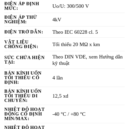
ĐIỆN ÁP ĐỊNH
Uo/U: 300/500 V
MỨC:
ĐIỆN ÁP THỬ
4kV
NGHIỆM:
Theo IEC 60228 cl. 5
ĐIỆN TRỞ DẪN:
VẬT LIỆU
Tối thiểu 20 MΩ x km
CHỐNG ĐIỆN:
Theo DIN VDE, xem Hướng dẫn
SỨC CHỨA HIỆN
TẠI:
kỹ thuật
BÁN KÍNH UỐN
4 lần
TỐI THIỂU CỐ
ĐỊNH:
BÁN KÍNH UỐN
12,5 xd
TỐI THIỂU DI
CHUYỂN:
NHIỆT ĐỘ HOẠT
-40 °C / +80 °C
ĐỘNG CỐ ĐỊNH
MIN/MAX:
NHIỆT ĐỘ HOẠT