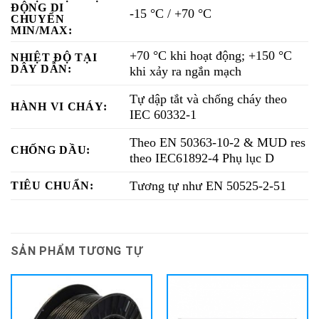
ĐỘNG DI
-15 °C / +70 °C
CHUYỂN
MIN/MAX:
+70 °C khi hoạt động; +150 °C
NHIỆT ĐỘ TẠI
DÂY DẪN:
khi xảy ra ngắn mạch
Tự dập tắt và chống cháy theo
HÀNH VI CHÁY:
IEC 60332-1
Theo EN 50363-10-2 & MUD res
CHỐNG DẦU:
theo IEC61892-4 Phụ lục D
Tương tự như EN 50525-2-51
TIÊU CHUẨN:
SẢN PHẨM TƯƠNG TỰ