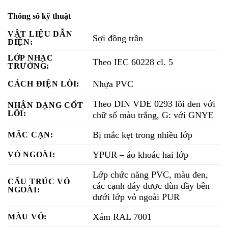
Thông số kỹ thuật
VẬT LIỆU DẪN
Sợi đồng trần
ĐIỆN:
LỚP NHẠC
Theo IEC 60228 cl. 5
TRƯỞNG:
Nhựa PVC
CÁCH ĐIỆN LÕI:
Theo DIN VDE 0293 lõi đen với
NHẬN DẠNG CỐT
LÕI:
chữ số màu trắng, G: với GNYE
Bị mắc kẹt trong nhiều lớp
MẮC CẠN:
YPUR – áo khoác hai lớp
VỎ NGOÀI:
Lớp chức năng PVC, màu đen,
CẤU TRÚC VỎ
các cạnh đáy được đùn đầy bên
NGOÀI:
dưới lớp vỏ ngoài PUR
Xám RAL 7001
MÀU VỎ: