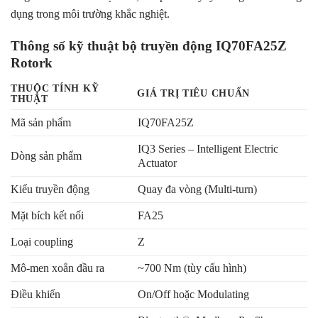
dụng trong môi trường khắc nghiệt.
Thông số kỹ thuật bộ truyền động IQ70FA25Z
Rotork
THUỘC TÍNH KỸ
GIÁ TRỊ TIÊU CHUẨN
THUẬT
Mã sản phẩm
IQ70FA25Z
IQ3 Series – Intelligent Electric
Dòng sản phẩm
Actuator
Kiểu truyền động
Quay đa vòng (Multi-turn)
Mặt bích kết nối
FA25
Loại coupling
Z
Mô-men xoắn đầu ra
~700 Nm (tùy cấu hình)
Điều khiển
On/Off hoặc Modulating