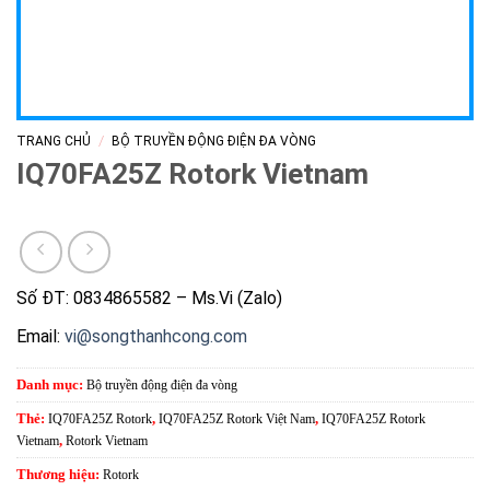
/
TRANG CHỦ
BỘ TRUYỀN ĐỘNG ĐIỆN ĐA VÒNG
IQ70FA25Z Rotork Vietnam
Số ĐT: 0834865582 – Ms.Vi (Zalo)
Email:
vi@songthanhcong.com
Danh mục:
Bộ truyền động điện đa vòng
Thẻ:
IQ70FA25Z Rotork
,
IQ70FA25Z Rotork Việt Nam
,
IQ70FA25Z Rotork
Vietnam
,
Rotork Vietnam
Thương hiệu:
Rotork