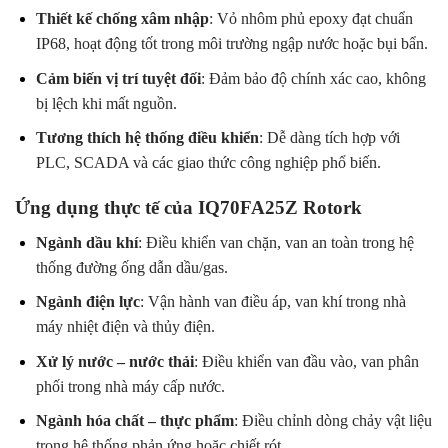
Thiết kế chống xâm nhập
: Vỏ nhôm phủ epoxy đạt chuẩn
IP68, hoạt động tốt trong môi trường ngập nước hoặc bụi bẩn.
Cảm biến vị trí tuyệt đối
: Đảm bảo độ chính xác cao, không
bị lệch khi mất nguồn.
Tương thích hệ thống điều khiển
: Dễ dàng tích hợp với
PLC, SCADA và các giao thức công nghiệp phổ biến.
Ứng dụng thực tế của IQ70FA25Z Rotork
Ngành dầu khí
: Điều khiển van chặn, van an toàn trong hệ
thống đường ống dẫn dầu/gas.
Ngành điện lực
: Vận hành van điều áp, van khí trong nhà
máy nhiệt điện và thủy điện.
Xử lý nước – nước thải
: Điều khiển van đầu vào, van phân
phối trong nhà máy cấp nước.
Ngành hóa chất – thực phẩm
: Điều chỉnh dòng chảy vật liệu
trong hệ thống phản ứng hoặc chiết rót.