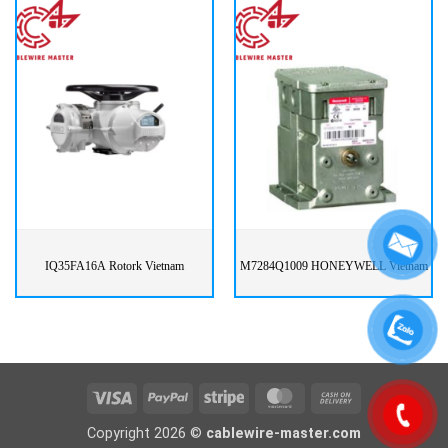
IQ35FA16A Rotork Vietnam
M7284Q1009 HONEYWELL Vietnam
Visa
PayPal
Stripe
MasterCard
Cash
On
Copyright 2026 ©
cablewire-master.com
Delivery