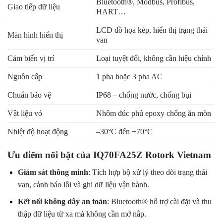
Bluetooth®, Modbus, Profibus,
Giao tiếp dữ liệu
HART…
LCD đồ họa kép, hiển thị trạng thái
Màn hình hiển thị
van
Cảm biến vị trí
Loại tuyệt đối, không cần hiệu chỉnh
Nguồn cấp
1 pha hoặc 3 pha AC
Chuẩn bảo vệ
IP68 – chống nước, chống bụi
Vật liệu vỏ
Nhôm đúc phủ epoxy chống ăn mòn
Nhiệt độ hoạt động
–30°C đến +70°C
Ưu điểm nổi bật của IQ70FA25Z Rotork Vietnam
Giám sát thông minh
: Tích hợp bộ xử lý theo dõi trạng thái
van, cảnh báo lỗi và ghi dữ liệu vận hành.
Kết nối không dây an toàn
: Bluetooth® hỗ trợ cài đặt và thu
thập dữ liệu từ xa mà không cần mở nắp.