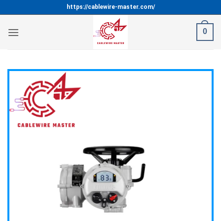
Bỏ
https://cablewire-master.com/
qua
nội
0
dung